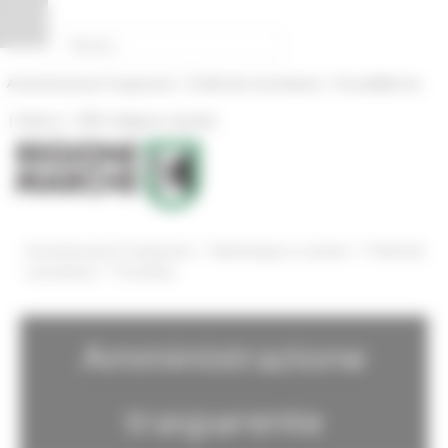
Pannello di gestione dei cookies
|
|
Amministrazione Trasparente
Profilo del committente
ProcediMarche
|
|
Rubrica
URP: la Regione risponde
/
/
Amministrazione Trasparente
Bandi di gara e contratti
Profilo del
/
committente
Procedure
Amministrazione
trasparente