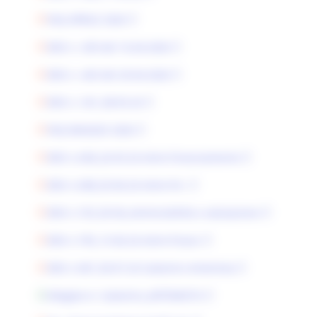
FAQ APRILE 2026
DDS n. 439 del 16.04.2026
DDS n. 443 del 20.04.2026
DDS n. 541_08.05.26
FAQ MAGGIO 2026
DDS n.638_26.05.26 Amm.Finanziamento
DDS n.698_03.06.26 Amm.Fin.
DDS n.725_05.06_Ammissibilità a valutazione
DDS n.795_15.06.26 Amm.Finanz
DDS n.967_09.07.26 Subentro Artemista
Allegato A- Subentro_ARTEMISTA