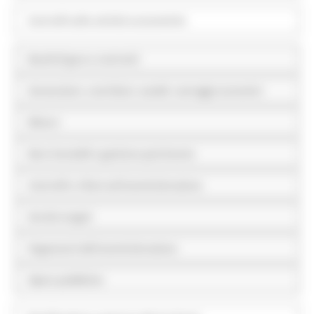
Controlli sulle attività economiche
Bandi di gara e contratti
Sovvenzioni, contributi, sussidi, vantaggi economici
Bilanci
Beni immobili e gestione patrimonio
Controlli e rilievi sull'amministrazione
Servizi erogati
Pagamenti dell'amministrazione
Opere pubbliche