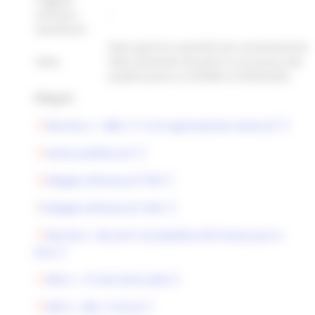
ammessi
-
beneficiari:
Data apertura sportello per presentazione
Note:
delle domande dal giorno successivo alla
pubblicazione sul BURM al 30/09/2026
Allegati:
Decreto_n. 1480_17.12.25 approvazione Avviso JIT
Avviso pubblico JIT
Allegati all'Avviso JIT PDF
Allegati all'Avviso JIT DOC
Decreto n. 88_29.01.26_Modifica RUP Avviso Just in
time
DDS n. 175 del 20.02.2026
DDS n. 289_17.03.26