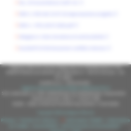
ALL. B Insussistenza Confl. Int.
DDS n.1033 del 23-07-26 Approvazione progetto
DDS n. 1074_30.07.2026.pdf
Allegato A- Esito istruttoria di ammissibilità
ALLEGATO B Dichiarazione conflitto interessi
Regione Marche Giunta Regionale (CF 80008630420 P.IVA
00481070423) via Gentile da Fabriano, 9 - 60125 Ancona - tel.
071.8061
casella p.e.c. istituzionale :
regione.marche.protocollogiunta@emarche.it
Sito realizzato su CMS DotNetNuke by DotNetNuke Corporation
Autorizzazione SIAE n° 1225/I/1298
DUNS - Data Universal Numbering System: 514216030
Copyright 2026 by Regione Marche
Privacy
|
Termini Di Utilizzo
|
Informativa TEAMS
|
Informativa
sui Cookie
|
Accessibilità
|
Dichiarazione di Accessibilità
|