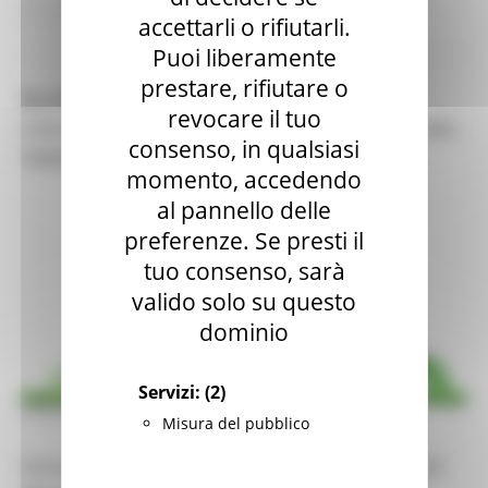
Continua..
accettarli o rifiutarli.
Puoi liberamente
prestare, rifiutare o
BILANCIO, 44 MILIONI PER RILANCIARE
revocare il tuo
L’OCCUPAZIONE E 43 MILIONI PER LA TUTELA DEL
consenso, in qualsiasi
TERRITORIO
momento, accedendo
al pannello delle
preferenze. Se presti il
tuo consenso, sarà
valido solo su questo
dominio
Servizi:
(2)
VENERDÌ 18 DICEMBRE 2020 09:59
Misura del pubblico
Durante la conferenza stampa di presentazione del