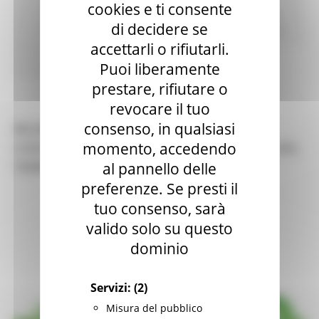
cookies e ti consente
news
Sviluppo sostenibile
Avvisi
Paesaggio Territorio
di decidere se
Urbanistica
PSR 2014-2020
Opportunità per il territorio
accettarli o rifiutarli.
Continua..
Puoi liberamente
prestare, rifiutare o
revocare il tuo
consenso, in qualsiasi
BILANCIO, 44 MILIONI PER RILANCIARE
momento, accedendo
L’OCCUPAZIONE E 43 MILIONI PER LA TUTELA DEL
al pannello delle
TERRITORIO
preferenze. Se presti il
tuo consenso, sarà
valido solo su questo
dominio
Servizi:
(2)
Misura del pubblico