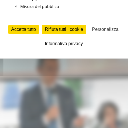
Misura del pubblico
lneazione tra le migliori d’Italia, qualità de
orio
Accetta tutto
Rifiuta tutti i cookie
Personalizza
Informativa privacy