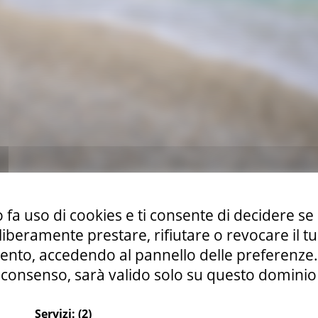
 fa uso di cookies e ti consente di decidere se 
schi legati ai cambiamenti climatici lungo la costa adriatica.
i liberamente prestare, rifiutare o revocare il 
 Italia-Croazia 2021-2027, che vede la Regione Marche impe
nto, accedendo al pannello delle preferenze. S
consenso, sarà valido solo su questo dominio
o
Continua..
Servizi:
(2)