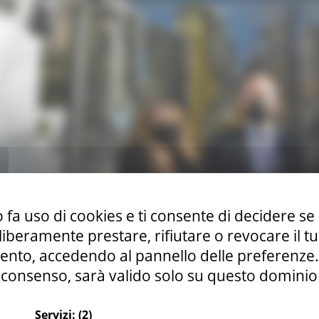
 fa uso di cookies e ti consente di decidere se 
i liberamente prestare, rifiutare o revocare il 
nto, accedendo al pannello delle preferenze. S
consenso, sarà valido solo su questo dominio
Servizi:
(2)