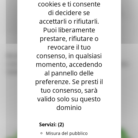
cookies e ti consente
news
Sviluppo sostenibile
Avvisi
Paesaggio Territorio
di decidere se
Urbanistica
PSR 2014-2020
Opportunità per il territorio
accettarli o rifiutarli.
Continua..
Puoi liberamente
prestare, rifiutare o
revocare il tuo
consenso, in qualsiasi
BILANCIO, 44 MILIONI PER RILANCIARE
momento, accedendo
L’OCCUPAZIONE E 43 MILIONI PER LA TUTELA DEL
al pannello delle
TERRITORIO
preferenze. Se presti il
tuo consenso, sarà
valido solo su questo
dominio
Servizi:
(2)
Misura del pubblico