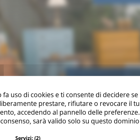
 fa uso di cookies e ti consente di decidere se 
i liberamente prestare, rifiutare o revocare il 
nto, accedendo al pannello delle preferenze. S
consenso, sarà valido solo su questo dominio
Servizi:
(2)