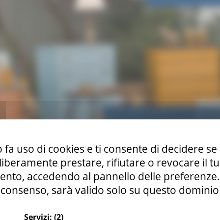
 fa uso di cookies e ti consente di decidere se 
i liberamente prestare, rifiutare o revocare il 
nto, accedendo al pannello delle preferenze. S
consenso, sarà valido solo su questo dominio
Servizi:
(2)