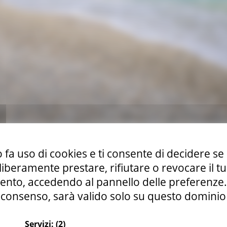
 fa uso di cookies e ti consente di decidere se 
schi legati ai cambiamenti climatici lungo la costa adriatica.
i liberamente prestare, rifiutare o revocare il 
 Italia-Croazia 2021-2027, che vede la Regione Marche impe
nto, accedendo al pannello delle preferenze. S
consenso, sarà valido solo su questo dominio
o
Continua..
Servizi:
(2)