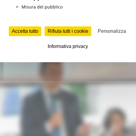
Misura del pubblico
lneazione tra le migliori d’Italia, qualità de
orio
Accetta tutto
Rifiuta tutti i cookie
Personalizza
Informativa privacy