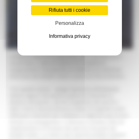
Rifiuta tutti i cookie
Personalizza
Informativa privacy
La Regione Marche ha approvato, per il secondo anno
consecutivo, i criteri di riparto e le modalità di
assegnazione e liquidazione di 200mila euro destinati
all’accesso dei disabili motori ai percorsi escursionistici.
“Con queste risorse – spiega l’assessore all’Ambiente
Stefano Aguzzi che questa mattina ha illustrato la
delibera alla giunta - gli enti di gestione dei parchi e
delle riserve naturali potranno dotarsi di appositi ausili,
effettuare interventi per ampliare o migliorare gli accessi,
formare accompagnatori e realizzare iniziative volte ad
implementare la fruizione dei percorsi da parte dei
disabili motori. Le nostre aree naturali protette tutelano