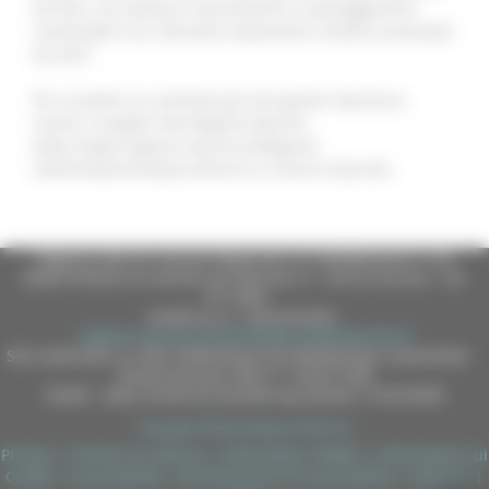
territori con bellezze naturalistiche e paesaggistiche
inestimabili che riteniamo importante rendere praticabili
da tutti”.
Per accedere ai contributi gli enti gestori dovranno
inviare i progetti alla Regione Marche
(http://www.regione.marche.it/Regione-
Utile/Ambiente/Natura/Parchi-e-riserve-naturali).
Regione Marche Giunta Regionale (CF 80008630420 P.IVA
00481070423) via Gentile da Fabriano, 9 - 60125 Ancona - tel.
071.8061
casella p.e.c. istituzionale :
regione.marche.protocollogiunta@emarche.it
Sito realizzato su CMS DotNetNuke by DotNetNuke Corporation
Autorizzazione SIAE n° 1225/I/1298
DUNS - Data Universal Numbering System: 514216030
Copyright 2026 by Regione Marche
Privacy
|
Termini Di Utilizzo
|
Informativa TEAMS
|
Informativa sui
Cookie
|
Accessibilità
|
Dichiarazione di Accessibilità
|
Sitemap
|