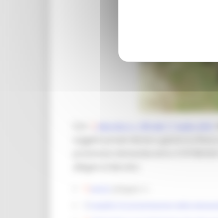
Con
decreto n. 189 del 1° luglio 2021
soggetti privati idonei a gestire la Rise
presentare domanda entro il 07/08/2021
allegati al decreto:
avviso
(allegato 1)
modello di presentazione della doman