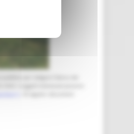
 pubblico per redigere l'elenco dei
022-2024. I soggetti interessati possono
che.it
. Di seguito i documenti