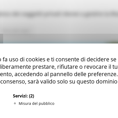
nco dei soggetti privati idonei a gestire la Ri
Torna alle news
 fa uso di cookies e ti consente di decidere se 
i liberamente prestare, rifiutare o revocare il 
nto, accedendo al pannello delle preferenze. S
consenso, sarà valido solo su questo dominio
Servizi:
(2)
Misura del pubblico