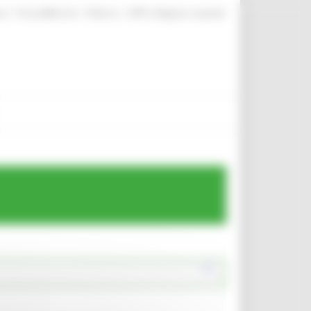
|
|
|
te
ProcediMarche
Rubrica
URP: la Regione risponde