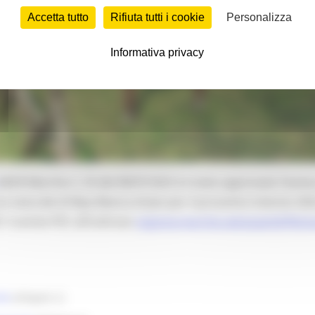
Accetta tutto
Rifiuta tutti i cookie
Personalizza
Informativa privacy
(BUR Marche n. 53 del 08/07/2021) è stato approvato l’avviso
rva naturale di Ripa Bianca di Jesi per il prossimo triennio 2
 tramite PEC all’indirizzo
regione.marche.valutazamb@emar
da
(allegato 2)