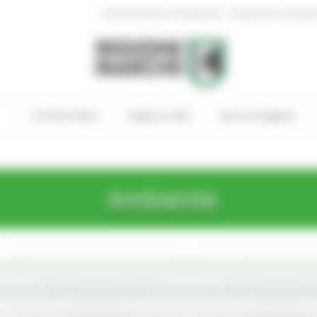
|
Amministrazione Trasparente
Profilo del committen
In Primo Piano
Regione Utile
Entra in Regione
Ambiente