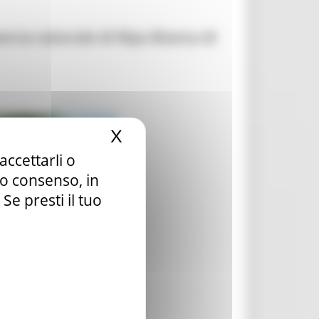
serva naturale di Ripa Bianca di
X
Nascondi il banner dei c
accettarli o
tuo consenso, in
e presti il tuo