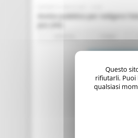
GIOVEDÌ 8 LUGLIO 2021 10:39
Avviso pubblico per redigere l’ele
Jesi (AN)
Ambiente
9 views
Questo sito
rifiutarli. Puo
qualsiasi mome