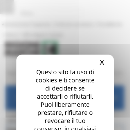
Vai al contenuto
Vai al piede
Vai al menu
Vai alla sezione Amministrazione Trasparente
Pannello di gestione dei cookies
|
|
Amministrazione Trasparente
Profilo del committente
ProcediMarche
|
|
Rubrica
URP: la Regione risponde
X
Nascond
Questo sito fa uso di
/
/
Regione Utile
Lavoro e Formazione Professionale
News ed Eventi
cookies e ti consente
di decidere se
accettarli o rifiutarli.
Lavoro e Formazione Professionale
Puoi liberamente
prestare, rifiutare o
revocare il tuo
MENU & Contatti
consenso, in qualsiasi