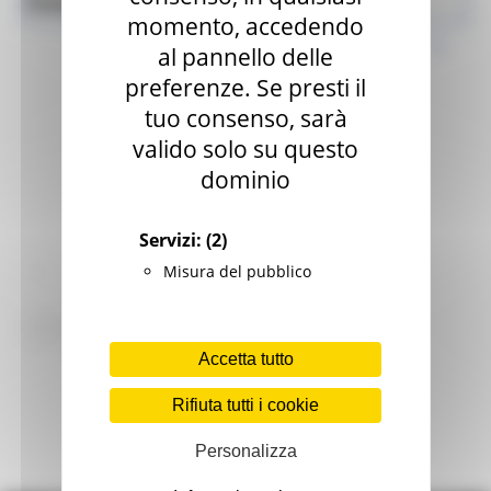
News ed Eventi
Lavoro e Formazione Professionale
momento, accedendo
al pannello delle
preferenze. Se presti il
tuo consenso, sarà
valido solo su questo
dominio
Servizi:
(2)
Misura del pubblico
:
views
Torna alle news
Accetta tutto
Rifiuta tutti i cookie
Personalizza