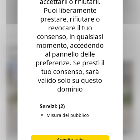
accettarli o rifiutarli.
professionale
Puoi liberamente
prestare, rifiutare o
Continua..
revocare il tuo
consenso, in qualsiasi
momento, accedendo
LE NUOVE NORME DELL'UE IN MATERIA DI
al pannello delle
TRASPARENZA RETRIBUTIVA
preferenze. Se presti il
tuo consenso, sarà
valido solo su questo
dominio
Servizi:
(2)
Misura del pubblico
MERCOLEDÌ 15 LUGLIO 2026 16:08