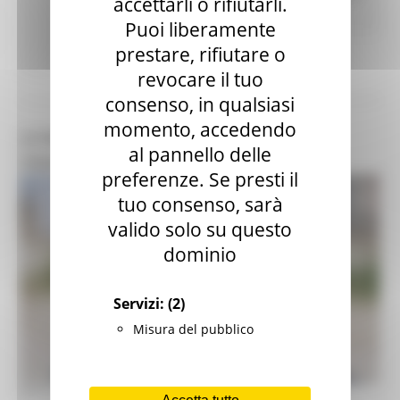
accettarli o rifiutarli.
professionale
Puoi liberamente
prestare, rifiutare o
Continua..
revocare il tuo
consenso, in qualsiasi
momento, accedendo
LE NUOVE NORME DELL'UE IN MATERIA DI
al pannello delle
TRASPARENZA RETRIBUTIVA
preferenze. Se presti il
tuo consenso, sarà
valido solo su questo
dominio
Servizi:
(2)
Misura del pubblico
MERCOLEDÌ 15 LUGLIO 2026 16:08