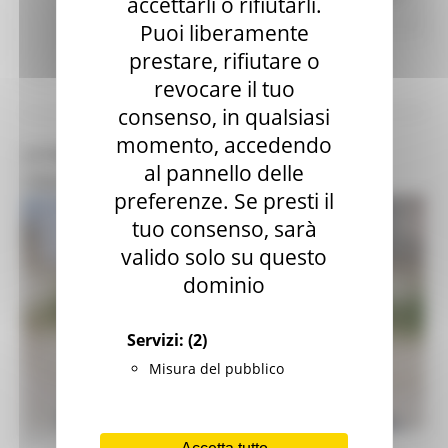
accettarli o rifiutarli.
professionale
Puoi liberamente
prestare, rifiutare o
Continua..
revocare il tuo
consenso, in qualsiasi
momento, accedendo
LE NUOVE NORME DELL'UE IN MATERIA DI
al pannello delle
TRASPARENZA RETRIBUTIVA
preferenze. Se presti il
tuo consenso, sarà
valido solo su questo
dominio
Servizi:
(2)
Misura del pubblico
MERCOLEDÌ 15 LUGLIO 2026 16:08