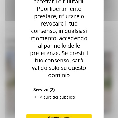
accettarli o rifiutarli.
professionale
Puoi liberamente
prestare, rifiutare o
Continua..
revocare il tuo
consenso, in qualsiasi
momento, accedendo
LE NUOVE NORME DELL'UE IN MATERIA DI
al pannello delle
TRASPARENZA RETRIBUTIVA
preferenze. Se presti il
tuo consenso, sarà
valido solo su questo
dominio
Servizi:
(2)
Misura del pubblico
MERCOLEDÌ 15 LUGLIO 2026 16:08