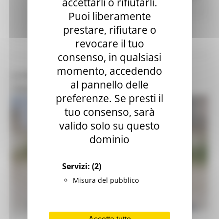
accettarli o rifiutarli.
professionale
Puoi liberamente
prestare, rifiutare o
Continua..
revocare il tuo
consenso, in qualsiasi
momento, accedendo
LE NUOVE NORME DELL'UE IN MATERIA DI
al pannello delle
TRASPARENZA RETRIBUTIVA
preferenze. Se presti il
tuo consenso, sarà
valido solo su questo
dominio
Servizi:
(2)
Misura del pubblico
MERCOLEDÌ 15 LUGLIO 2026 16:08