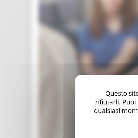
Questo sito
rifiutarli. Puo
qualsiasi mome