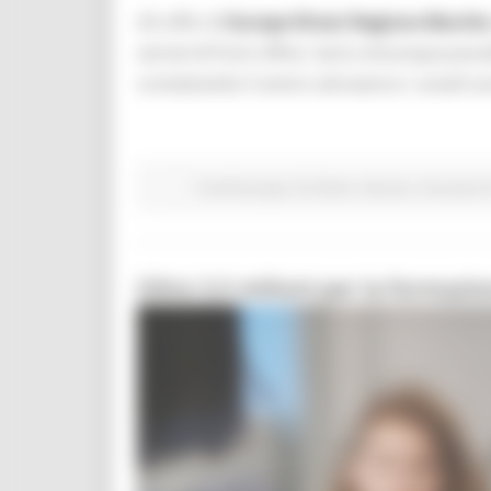
Gli uffici di
Europe Direct Regione Marche
servizi di front office. Sarà comunque possi
contattando il centro attraverso i canali s
Fondi Europei
EU Direct
Giovani
Istruzione 
Oltre 3,5 milioni per la formazion