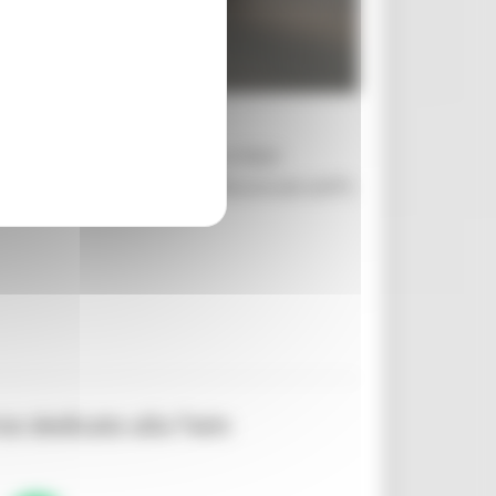
ani. La Giunta regionale ha infatti
Istruzione e Formazione Professionale (IeFP)
so dedicato alla Twin