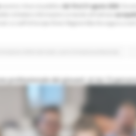
saranno chiusi al pubblico
dal 10 al 21 agosto 2026
. Duran
bile richiedere informazioni scrivendo all'indirizzo
europed
ocial. Lo staff di Europe Direct Regione Marche augura a tut
Formazione e Diritto allo studio
Lavoro Formazione professionale
e professionale dei giovani: al via 13 percorsi