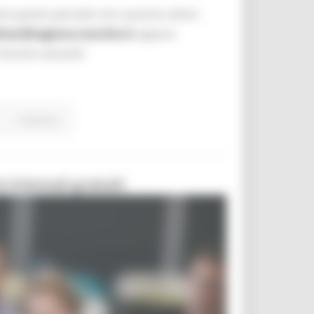
te questo periodo non saranno attivi i
irect@regione.marche.it
oppure
ti buone vacanze!
Continua..
 triennali gratuiti