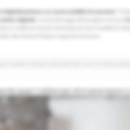
 e Digitalizzazione: un nuovo modello di consumo”
, l’in
verde e digitale
. La seconda tappa del progetto arriva ad
A
zioni e realtà territoriali interessate ai nuovi modelli di svilu
 nella Sala Verde di Palazzo Leopardi di Ancona.
vani
Istruzione Formazione e Diritto allo studio
Lavoro Formazione profess
che quasi 7 milioni per chi è senza lavoro e