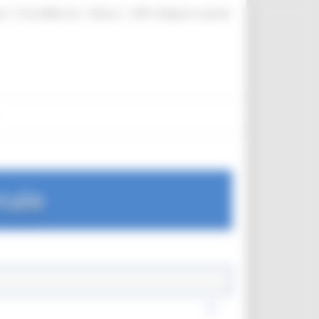
|
|
|
te
ProcediMarche
Rubrica
URP: la Regione risponde
nale