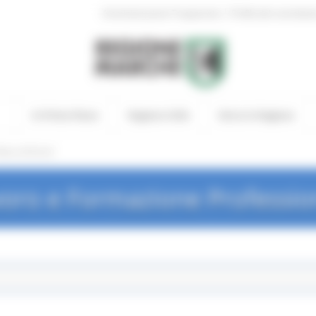
|
Amministrazione Trasparente
Profilo del committen
In Primo Piano
Regione Utile
Entra in Regione
ews ed Eventi
oro e Formazione Professio