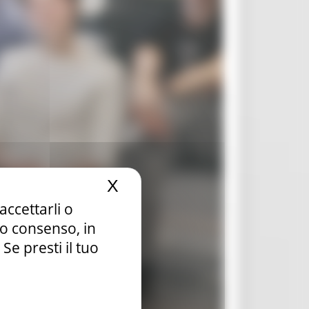
X
Nascondi il banner dei c
accettarli o
tuo consenso, in
e presti il tuo