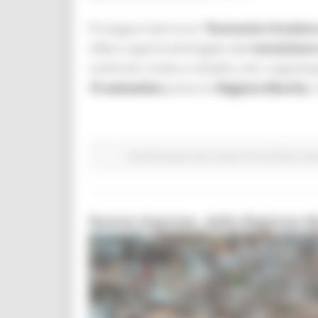
Prosegue il percorso
“Economia Circolare
sfide e opportunità legate alla
transizione 
confronto rivolta a cittadini, enti, organizza
15 settembre
presso la
Regione Marche
,
Fondi Europei
Enti Locali e PA
EU Direct
Gio
Nuove imprese, dalla Regione Mar