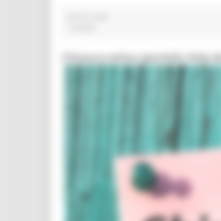
berlino 2023
1 post(s)
Chiusura estiva sportello Help