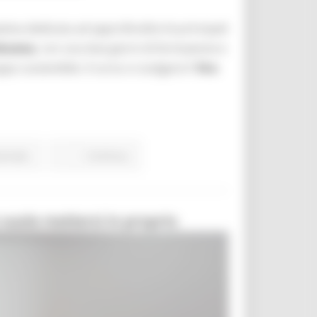
iziativa dedicata ad approfondire le principali
ncona
, con una due giorni di formazione e
ppo sostenibile. Il corso si svolgerà il
14 e
ionale
Continua..
 vuole mettersi in proprio