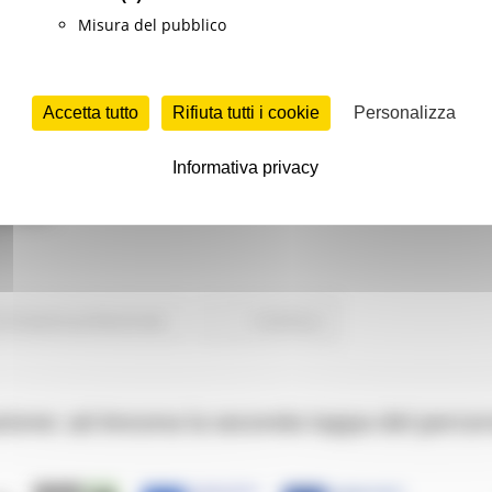
Misura del pubblico
Accetta tutto
Rifiuta tutti i cookie
Personalizza
di euro per ampliare le opportunità formative rivolte ai giov
Informativa privacy
he consentirà di attivare 13 percorsi triennali gratuiti di 
6/2027.
Formazione professionale
Continua..
zione: ad Ancona la seconda tappa del percor