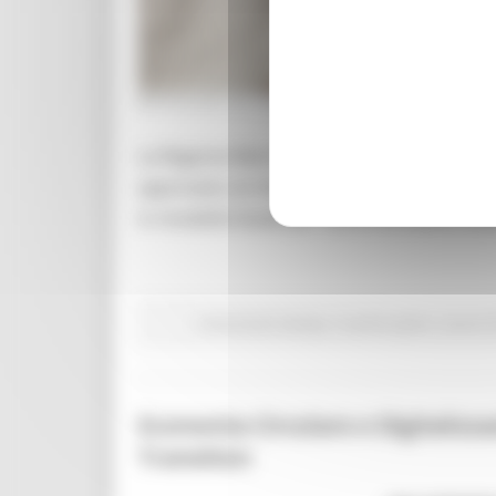
MERCOLEDÌ 29 LUGLIO 2026 11:45
La Regione Marche investe oltre 3,5 milioni 
approvato un intervento da 3.549.031 euro c
in modalità duale per l’anno formativo 202
Comunicati stampa
In primo piano
Lavoro 
Economia Circolare e Digitalizza
Transition