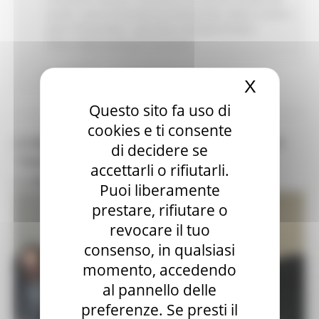
studio
Lavoro Formazione professionale
Salute
Turismo
Sport Tempo libero
Agricoltura Sviluppo Rurale e
Pesca
Opportunità per il territorio
Continua..
X
Nascond
Questo sito fa uso di
cookies e ti consente
LE MARCHE PRIMA REGIONE ITALIANA CON UN
di decidere se
“PIANO DI ADATTAMENTO AL CAMBIAMENTO
accettarli o rifiutarli.
CLIMATICO”
Puoi liberamente
prestare, rifiutare o
revocare il tuo
consenso, in qualsiasi
momento, accedendo
al pannello delle
preferenze. Se presti il