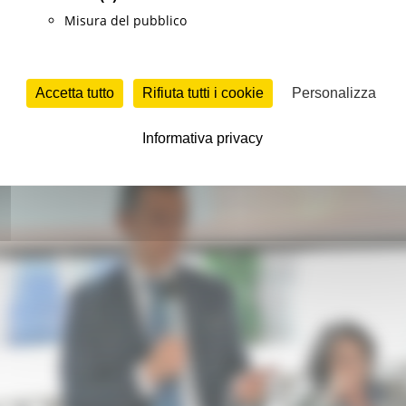
Misura del pubblico
lneazione tra le migliori d’Italia, qualità de
orio
Accetta tutto
Rifiuta tutti i cookie
Personalizza
Informativa privacy