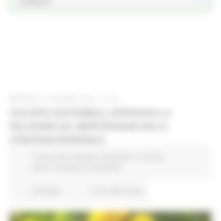
Ambiente
MARTEDÌ 27 GIUGNO 2023 15:54
SVILUPPO SOSTENIBILE, APPROVATA LA
RELAZIONE SUL MONITORAGGIO DELLA
STRATEGIA REGIONALE
Comunicati stampa
Ambiente
In primo
piano
Sviluppo sostenibile
43 views
Torna alle news