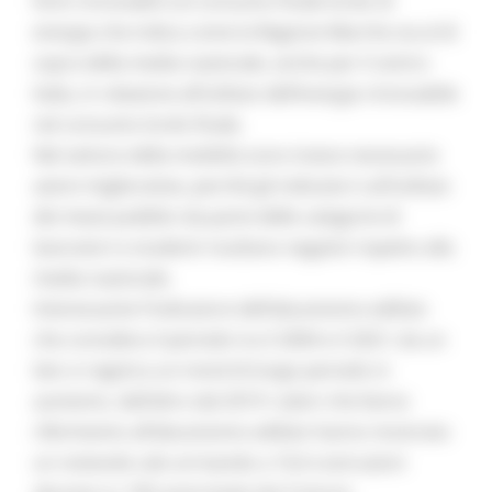
fonti rinnovabili sul consumo finale lordo di
energia che indica come la Regione Marche sia al di
sopra della media nazionale, anche per il centro
Italia, in relazione all’utilizzo dell’energia rinnovabile
nel consumo lordo finale.
Nel settore della mobilità sono invece necessarie
azioni migliorative, perché gli indicatori sull’utilizzo
dei mezzi pubblici da parte delle categorie di
lavoratori e studenti risultano negativi rispetto alla
media nazionale.
Interessante l’indicatore dell’abusivismo edilizio
che considera il periodo tra il 2004 e il 2021; da un
lato si registra un trend di lungo periodo in
aumento, dall’altro dal 2019 i valori che fanno
riferimento all’abusivismo edilizio hanno mostrato
un notevole calo arrivando a 10,4 costruzioni