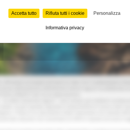
Accetta tutto
Rifiuta tutti i cookie
Personalizza
Informativa privacy
ffrontare sul proprio territorio le sfide che il cambiamento climati
posta dell’assessore all’Ambiente Stefano Aguzzi, ha deliberato di 
imatico (PRACC)" per la sua approvazione.
– ha detto l’assessore Aguzzi - sono sempre più evidenti e producon
salute, sia per quando riguarda la disponibilità di risorse come l’ac
rchigiano. Il Piano è un documento molto importante che intende aff
sversale soluzioni che consentano di offrire risposte ed essere mag