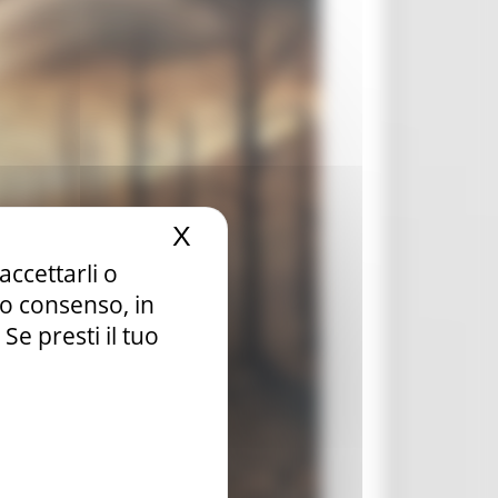
X
Nascondi il banner dei c
accettarli o
tuo consenso, in
e presti il tuo