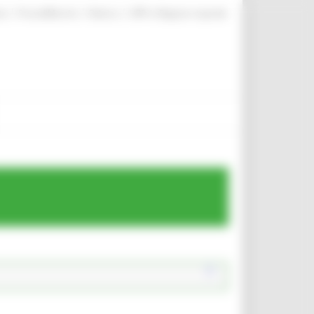
|
|
|
te
ProcediMarche
Rubrica
URP: la Regione risponde