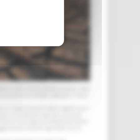
co in atto a livello globale presenta. Nella
presentare al consiglio regionale il “Piano
o in modo crescente effetti negativi sia in
qua e le produzioni agricole, sia per gli
rontare in una logica di adattamento questi
giormente resilienti agli effetti che ne