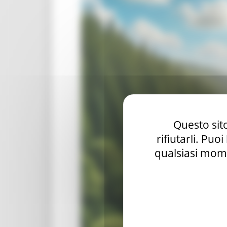
Questo sito
rifiutarli. Puo
qualsiasi mome