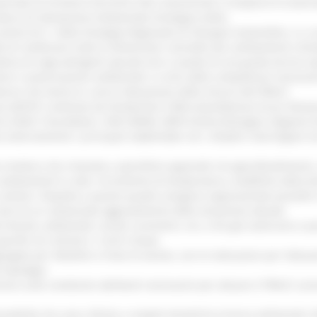
sversale di strutture tecniche inter assessoriali e recepisce le osser
dura di Valutazione Ambientale Strategica (VAS).
azione B.5.1 della Strategia Regionale di Sviluppo Sostenibile, e si c
o di combinare tutte le dimensioni coinvolte dai cambiamenti climat
ina di regia (dirigenti apicali) che si avvale di una guida tecnico o
zioni e autorizzazioni ambientali, in virtù delle competenze necessar
verse che hanno in carico l’attuazione delle misure del PRACC
uto dell’ATI costituita da Fondazione CIMA (mandataria), Eurac Resear
lim (CMCC Foundation, CNR-ISMAR, ARPA Emilia-Romagna, Regione 
o esternamente i principali stakeholder ed i cittadini marchigiani 
e sintetico che rimanda a specifiche appendici di approfondimento.
 cambiamenti in atto: incremento di temperatura, modifiche della di
costiere. Rispetto a questo quadro vengono rappresentati possibili s
i sono di un sostanziale aggravamento della situazione attuale.
territoriali, ambientali, sociali, economici, ecc.) che già subiscono 
cifici di criticità e i rischi chiave.
gregate per Obiettivi e linee di Azione, con le indicazioni per l’attua
 tipologie:
ano sulle condizioni abilitanti necessarie per attuare il PRACC (cono
abilità che sono riferite a singole tematiche (risorse ambientali, fat