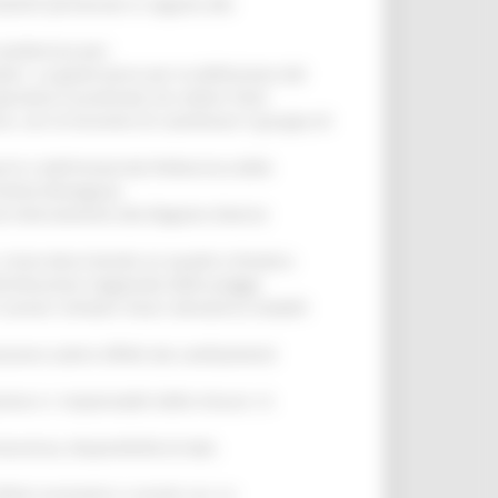
vazioni pervenute in seguito alle
aratterizza per:
ici. La governance per la definizione del
perativa incardinata nei settori Fonti
ie, con la funzione di coordinare il gruppo di
ch e dall’Università Politecnica delle
Emilia-Romagna);
ed internamente alla Regione diverse
 Inizia descrivendo un quadro climatico
stribuzione stagionale delle piogge,
cenari climatici futuri attraverso modelli
o possono subire effetti dai cambiamenti
zione e i responsabili delle misure. In
scenza, disponibilità di dati,
tori economici o sociali, ecc.) e