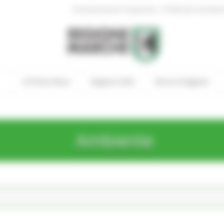
|
Amministrazione Trasparente
Profilo del committen
In Primo Piano
Regione Utile
Entra in Regione
Ambiente