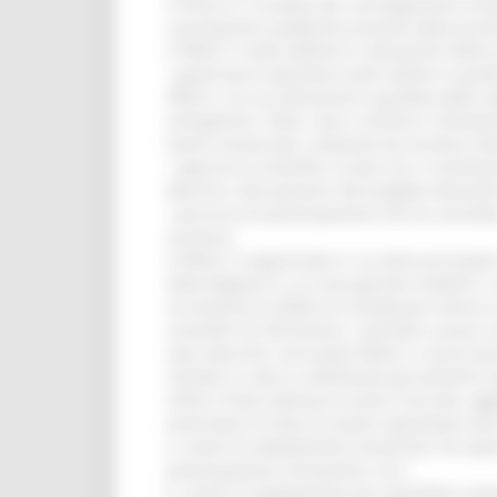
Il Piano è il risultato del coinvolgimento tra
consultazioni pubbliche previste dalla proce
Il PRACC è stato definito in attuazione della 
• governance operativa multi-settore in grad
PRACC e la sua attuazione è guidata dalla cab
energetiche, rifiuti, cave e miniere e Valuta
lavoro trasversale, composto da strutture di
• approccio scientifico curato con il contrib
Marche e dai partener del progetto AdriaC
• percorso di partecipazione che ha coinvolt
strutture.
Il PRACC è organizzato in un testo principal
della Regione in cui sono già ben evidenti i
incremento di effetti di inondazioni marino 
scientifici di riferimento. I possibili scenar
Sono descritti i principali fattori e risorse (
climatici in atto si individuano gli elementi spe
Infine il Piano delinea le azioni concrete, ag
particolare le linee di azione riguardano due
a. Azioni di adattamento trasversali che oper
partecipazione, formazione, ecc)
b. Azioni di adattamento per specifiche vulner