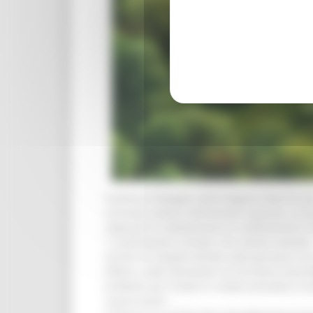
Continua l’impegno della Regione Marche per a
consueta seduta settimanale la giunta, su pro
regionale di adattamento al cambiamento cl
“I cambiamenti climatici che stiamo vivendo 
termini di impatto diretto sulle persone e la 
effetti a volte devastanti sul territorio ma
problemi per trovare in modo articolato e tra
scaturiscono”.