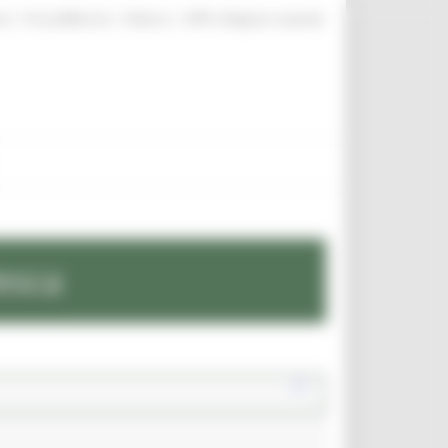
|
|
|
te
ProcediMarche
Rubrica
URP: la Regione risponde
esca