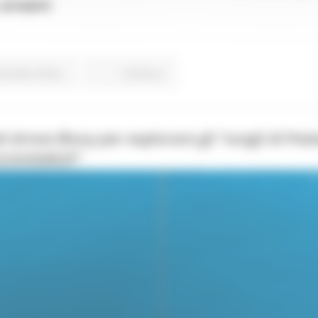
e
prospere
 Rurale e Pesca
Continua..
l drone Blucy per esplorare gli “scogli di Peda
“SUSHIDROP”