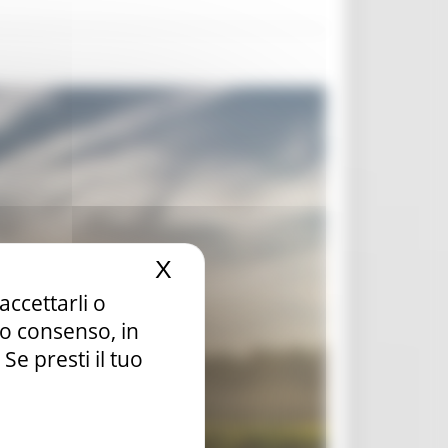
X
Nascondi il banner dei c
accettarli o
tuo consenso, in
e presti il tuo