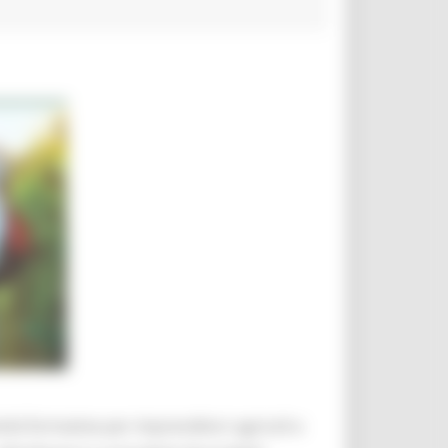
ità formative per imprenditori agricoli e