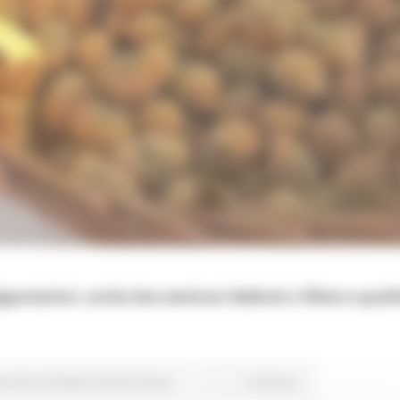
gustazioni, anche due seminari dedicati a filiere e quali
icoltura Sviluppo Rurale e Pesca
Continua..