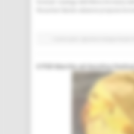
forestali. Catalogo dell’offerta formativa de
fitosanitari Bando selezione proposte for
In primo piano
Agricoltura Sviluppo Rurale e
Il PSR Marche ad Ascoliva Festiv