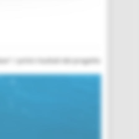
so”: i primi risultati del progetto