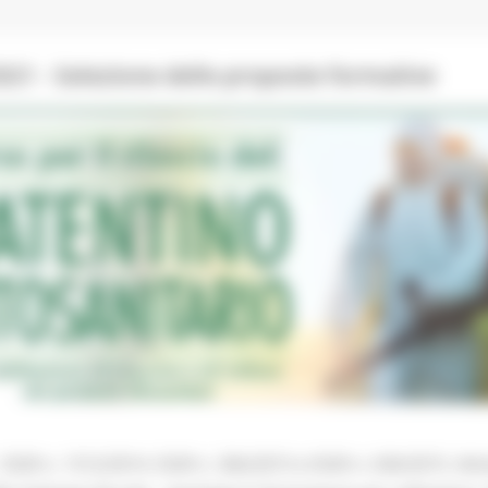
 - Selezione delle proposte formative
 DGR n. 1312/2014. DGR n. 366/2015 e DGR n. 636/2015. Attiv