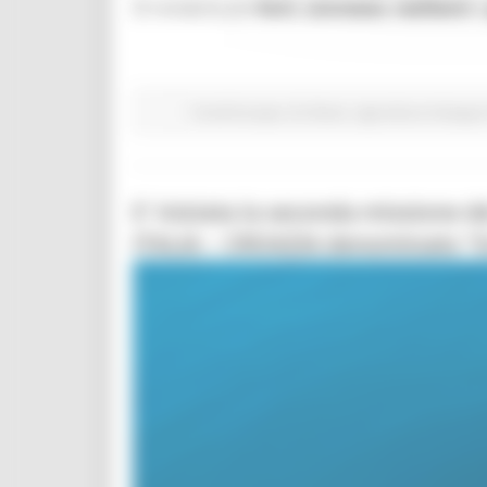
di renderle più
forti
,
connesse
,
resilienti
Fondi Europei
EU Direct
Agricoltura Sviluppo
E' iniziata la seconda missione de
ITALIA – CROAZIA denominato 