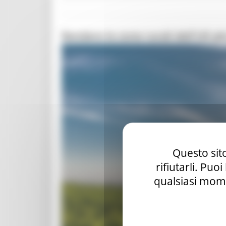
Rendere le zone rurali dell'UE più
Questo sito
rifiutarli. Puo
qualsiasi mome