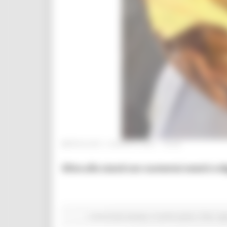
MERCOLEDÌ 4 AGOSTO 2021 16:52
Oltre allo stand con numerosi eventi e de
Comunicati stampa
In primo piano
Fiere
Agr