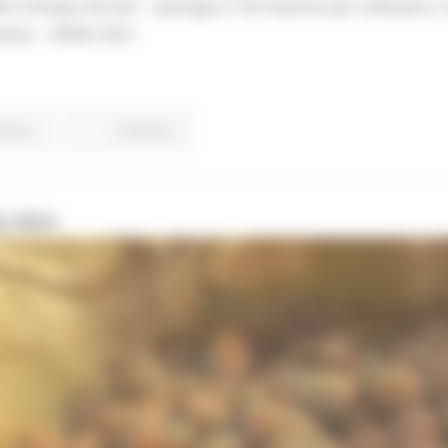
llo Sviluppo Rurale – tipologia 5: formazione per utilizzatori,
mative – ANNO 2021.
 Pesca
Continua..
al 2021