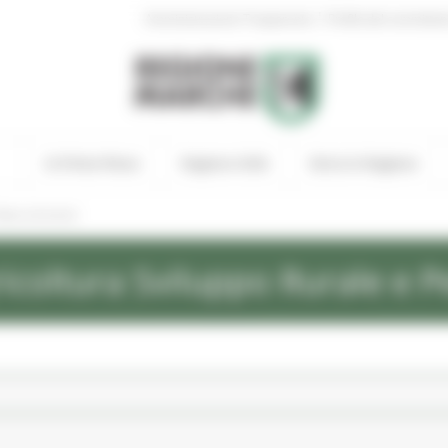
|
Amministrazione Trasparente
Profilo del committen
In Primo Piano
Regione Utile
Entra in Regione
ews ed eventi
icoltura Sviluppo Rurale e P