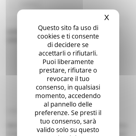
Continua..
X
Nascond
Questo sito fa uso di
GIORNATA DELLE MARCHE 2025 DEDICATA AI
cookies e ti consente
GIOVANI
di decidere se
accettarli o rifiutarli.
Puoi liberamente
prestare, rifiutare o
revocare il tuo
consenso, in qualsiasi
momento, accedendo
al pannello delle
preferenze. Se presti il
LUNEDÌ 8 DICEMBRE 2025 10:59
tuo consenso, sarà
Mercoledì 10 dicembre alle ore 10 al teatro La Fenice
valido solo su questo
di Senigallia dal titolo ‘Generazione Marche: i giovani