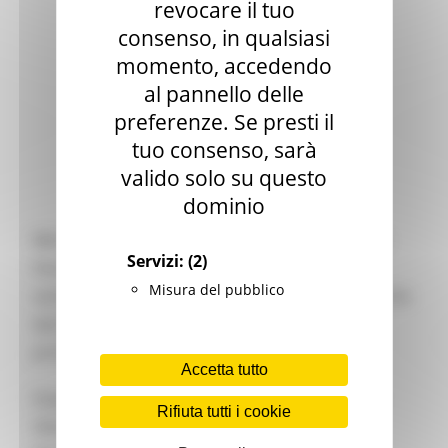
revocare il tuo
consenso, in qualsiasi
momento, accedendo
al pannello delle
preferenze. Se presti il
tuo consenso, sarà
valido solo su questo
dominio
Mercoledì 10 dicembre dalle ore 10 al teatro La
Servizi:
(2)
Fenice di Senigallia la Regione celebra la
Misura del pubblico
ventunesima edizione della Giornata delle Marche
dal titolo ‘Generazione Marche: i giovani
protagonisti’.
Accetta tutto
Dopo i saluti istituzionali del sindaco Massimo
Rifiuta tutti i cookie
Olivetti, del presidente del Consiglio Gianluca