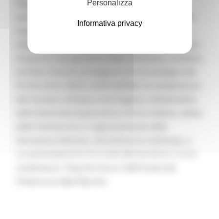
Pasqui e l’intervento di Franco Nicoletti,
Personalizza
presidente delle associazioni dei marchigiani nel
Informativa privacy
mondo, la giornalista Cecilia Primerano
intervisterà il presidente della Regione, Francesco
Acquaroli. Il programma della cerimonia, condotta
da Alvin Crescini, proseguirà con la consegna del
Picchio d’oro 2025 a Sofia Raffaeli, la campionessa
del mondo e olimpica marchigiana, individualista
della Nazionale di ginnastica ritmica italiana, atleta
delle Fiamme Oro e rappresentante della
Ginnastica Fabriano. Ad animare la mattinata, a
cui parteciperanno le scuole del territorio, il coro
studentesco ‘Sing the future’ dell’Università
Politecnica delle Marche.