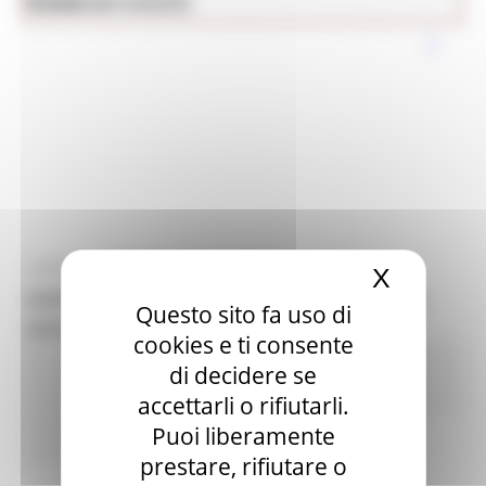
News ed eventi
Cultura
LUNEDÌ 8 DICEMBRE 2025 10:59
X
Nascond
GIORNATA DELLE MARCHE 2025 DEDICATA AI
Questo sito fa uso di
GIOVANI
cookies e ti consente
Comunicati stampa
In primo
di decidere se
piano
Cultura
Giovani
Marchigiani nel mondo
accettarli o rifiutarli.
Puoi liberamente
82 views
Torna alle news
prestare, rifiutare o