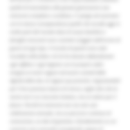
quella di trasmettere alle giovani generazioni una
memoria completa e condivisa. Ci spinge ad osservare
con la stessa consapevolezza quello che accade oggi in
molte parti del mondo dove di nuovo bambini e
famiglie innocenti sono costretti a fuggire dall’orrore di
guerre di ogni tipo. Il ricordo di quanti sono stati
trucidati nelle foibe e di chi ha dovuto abbandonare
ogni affetto e ogni legame con le proprie radici
insegna ai nostri ragazzi ad essere custodi della
dignità della vita. Ai ragazzi qui presenti, ringraziandoli
per il loro prezioso lavoro di ricerca, voglio dire che la
storia non è un racconto lontano, ma un valore per il
futuro. Perché la memoria non sia solo una
celebrazione annuale, ma un percorso continuo di
conoscenza, un atto di giustizia, il fondamento su cui
costruire una comunità consapevole capace di