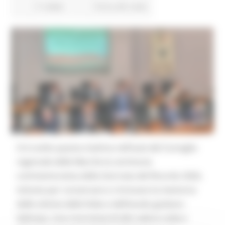
11 views
Torna alle news
Si è svolta questa mattina nell’aula del Consiglio
regionale delle Marche la cerimonia
commemorativa della Giornata del Ricordo 2026,
istituita per conservare e rinnovare la memoria
delle vittime delle foibe e dell’esodo giuliano-
dalmata. Una ricorrenza di alto valore civile e