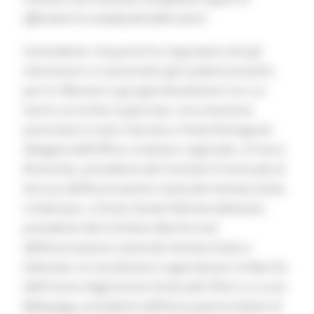
affrontare la complessità della storia".
Il presidente Acquaroli ha ringraziato tutti gli
intervenuti e in particolare gli studenti presenti,
per le riflessioni e gli approfondimenti con cui
hanno arricchito la giornata. Una menzione
particolare è stata riservata a Paola Romagnoli,
delegata dall’Ufficio scolastico regionale, a Franco
Rismondo, presidente del Comitato Provinciale di
Ancona dell’Associazione nazionale Venezia Giulia
e Dalmazia, a Orazio Zanetti Monterubbianesi,
presidente del Comitato Marche Sud
dell’Associazione nazionale Venezia Giulia e
Dalmazia, al coordinatore regionale per le Marche
dell’Unione degli Istriani Emanuele Piloni e a Lucia
Bellaspiga, presidente dell’Associazione Italiani di