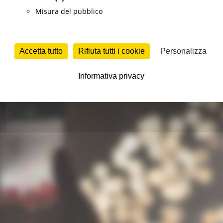
Misura del pubblico
co 2026
Accetta tutto
Rifiuta tutti i cookie
Personalizza
Informativa privacy