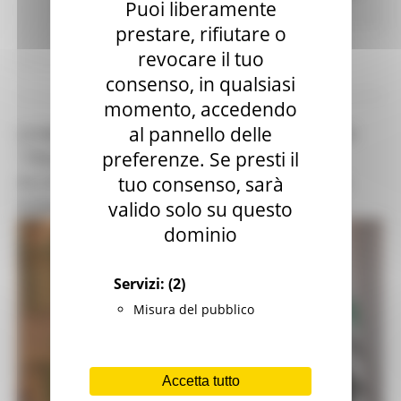
Puoi liberamente
Rurale e Pesca
prestare, rifiutare o
Continua..
revocare il tuo
consenso, in qualsiasi
momento, accedendo
al pannello delle
LE MARCHE AL VINITALY DI VERONA, CARLONI:
preferenze. Se presti il
“TRADIZIONE E INNOVAZIONE. NO
tuo consenso, sarà
ALL’ETICHETTATURA UE AGROALIMENTARE A
SEMAFORO”
valido solo su questo
dominio
Servizi:
(2)
Misura del pubblico
Accetta tutto