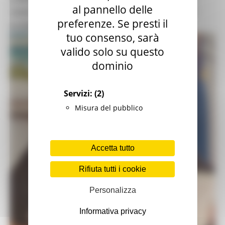
al pannello delle
‘NON PIÙ PROCRASTINABILE UN INTERVENTO
preferenze. Se presti il
NORMATIVO’
tuo consenso, sarà
valido solo su questo
dominio
Servizi:
(2)
Misura del pubblico
Accetta tutto
Rifiuta tutti i cookie
Personalizza
Informativa privacy