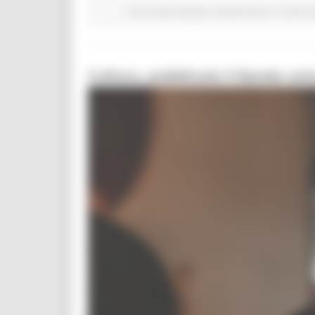
Comunicati stampa
Infrastrutture
In primo 
Cultura, pubblicato il Bando uni