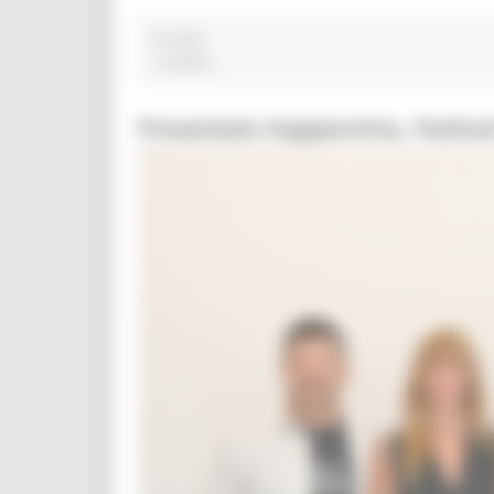
incendi
1 post(s)
Presentato Happennino, Festival