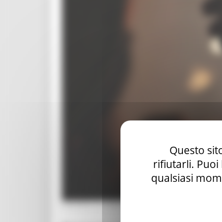
Questo sito
rifiutarli. Puo
qualsiasi mome
VENERDÌ 31 LUGLIO 2026 17:42