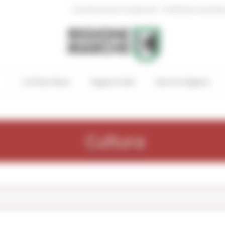
|
Amministrazione Trasparente
Profilo del committen
In Primo Piano
Regione Utile
Entra in Regione
Cultura