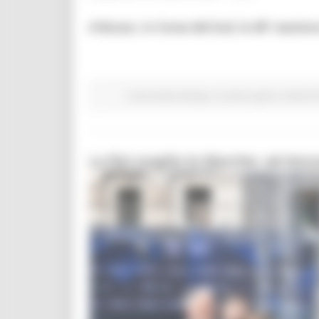
A Busan, in Corea del Sud, la 48° session
Comunicati stampa
In primo piano
Eventi 
La Rai sceglie le Marche: ad Anc