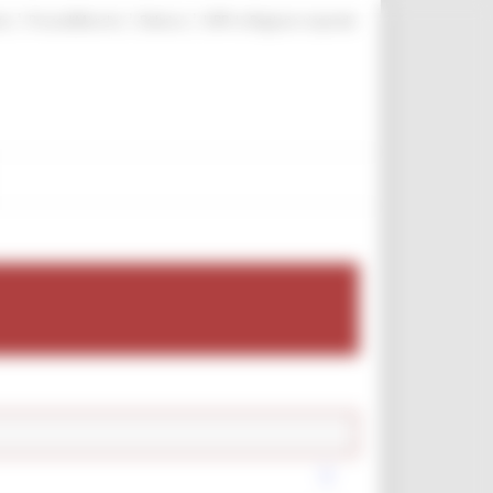
|
|
|
te
ProcediMarche
Rubrica
URP: la Regione risponde