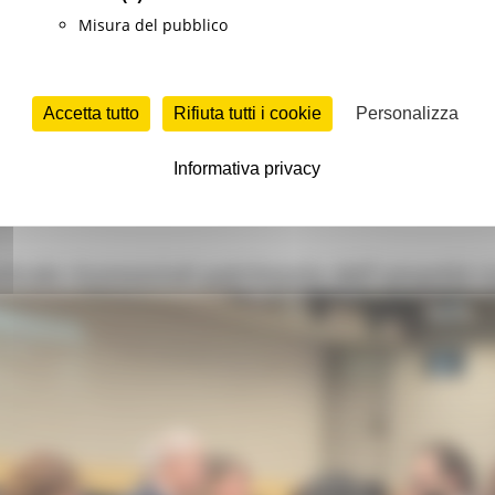
stituzioni culturali e spettacolo dal vivo
Misura del pubblico
Accetta tutto
Rifiuta tutti i cookie
Personalizza
Informativa privacy
ultura
Continua..
centrale riconosciuti patrimonio dell'umanità 