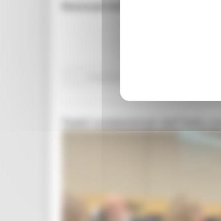
Risorse per sostenere progetti, festival, i
Comunicati stampa
In primo piano
Avvisi
C
Teatri condominiali dell'Italia 