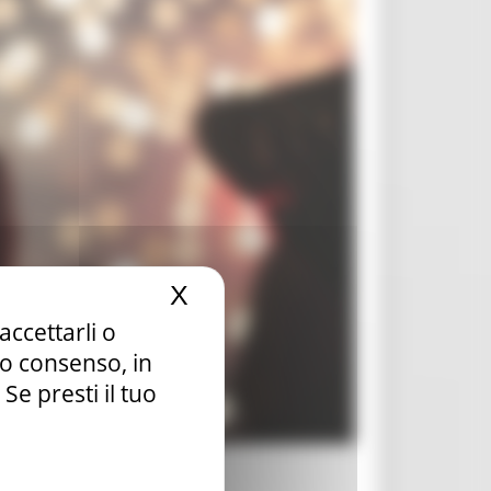
X
Nascondi il banner dei c
accettarli o
tuo consenso, in
e presti il tuo