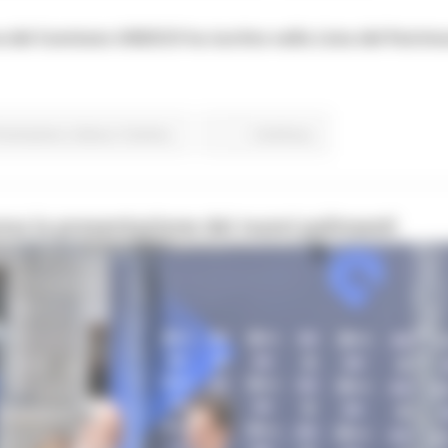
e del Comitato UNESCO ha iscritto nella Lista del Patrimo
Promozione
Cultura
Turismo
Continua..
ona la presentazione dei nuovi palinsesti