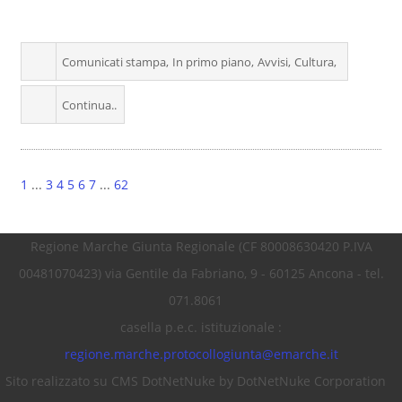
Comunicati stampa
In primo piano
Avvisi
Cultura
Continua..
1
...
3
4
5
6
7
...
62
Regione Marche Giunta Regionale (CF 80008630420 P.IVA
00481070423) via Gentile da Fabriano, 9 - 60125 Ancona - tel.
071.8061
casella p.e.c. istituzionale :
regione.marche.protocollogiunta@emarche.it
Sito realizzato su CMS DotNetNuke by DotNetNuke Corporation