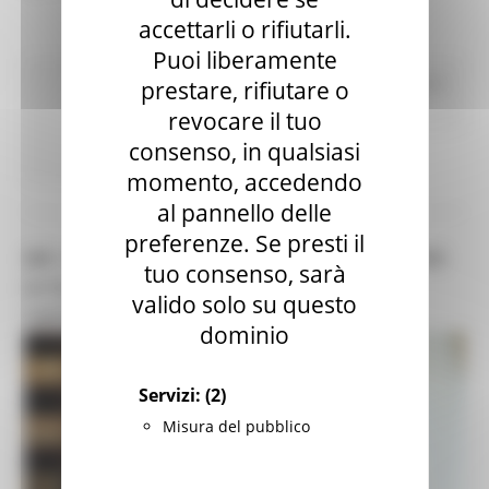
accettarli o rifiutarli.
Puoi liberamente
Comunicati stampa
In primo piano
Cultura
Enti Locali e
prestare, rifiutare o
PA
revocare il tuo
consenso, in qualsiasi
Continua..
momento, accedendo
al pannello delle
preferenze. Se presti il
MIC, GIULI FIRMA ACCORDO DI VALORIZZAZIONE
tuo consenso, sarà
DI VILLA BUONACCORSI CON ACQUAROLI E
valido solo su questo
TARTABINI
dominio
Servizi:
(2)
Misura del pubblico