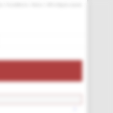
|
|
|
te
ProcediMarche
Rubrica
URP: la Regione risponde