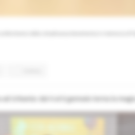
conferimento della cittadinanza benemerita in memoria di Pa
Continua..
 ad Urbania: dal 4 al 6 gennaio torna la mag