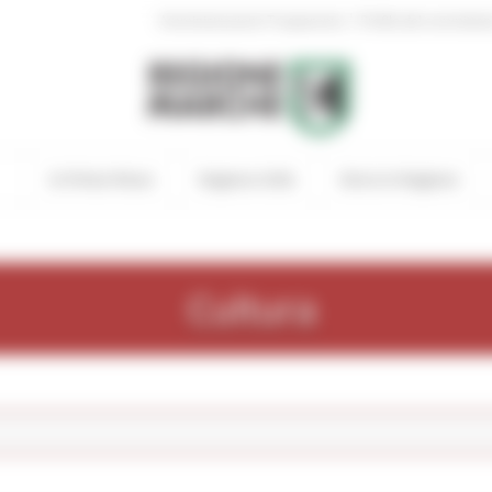
|
Amministrazione Trasparente
Profilo del committen
In Primo Piano
Regione Utile
Entra in Regione
Cultura