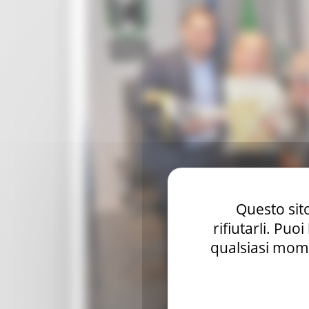
Questo sito
rifiutarli. Puo
qualsiasi mome