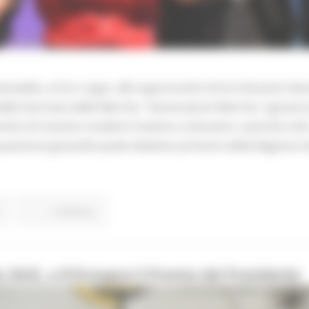
enzialità, ai loro sogni, alle opportunità che le istituzioni dev
 della Giornata delle Marche, “Generazione Marche: i giovani 
ito di trecento studenti insieme a istituzioni, autorità civili, m
estione giovanile quale obiettivo primario della Regione im
Continua..
 2025, a D’Orsogna il Premio del Presidente