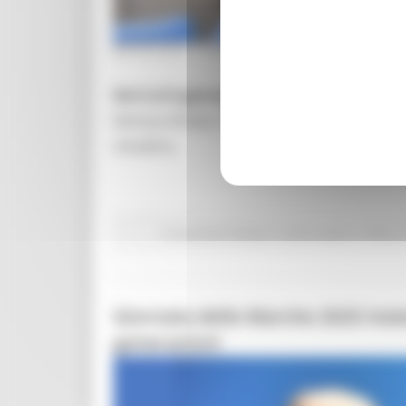
MERCOLEDÌ 17 DICEMBRE 2025 14:39
Dal 4 al 6 gennaio 2026
torna la magia co
famosa d’Italia. Tre giornate di spettacoli, g
cittadina.
Comunicati stampa
In primo piano
Cultura
Giornata delle Marche 2025 insi
generazioni