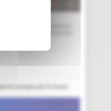
a per rendere omaggio alla nonnina più
aviglie allestito nel centro storico della
egione esempio per le nuove