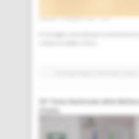
VENERDÌ 16 GENNAIO 2026 19:26
In Consiglio comunale per la cerimonia di 
a Gianni Criveller e Hui Li
Comunicati stampa
In primo piano
Cultura
29° Festa Nazionale della Befana
d’Italia