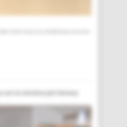
dre Carlo Orazi e la cittadinanza onoraria
ia con la nonnina più famosa