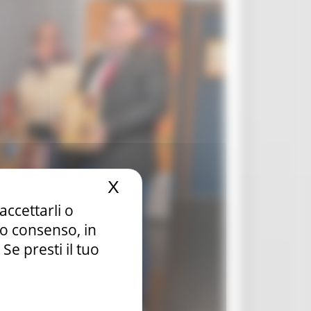
X
Nascondi il banner dei c
accettarli o
tuo consenso, in
e presti il tuo