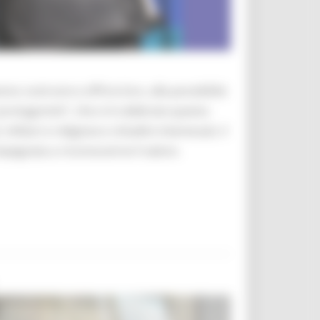
ono costruire e offrire loro, alla possibilità
protagonisti”, che si è celebrata questa
ilitari e religiose e cittadini interessati, il
pegnata a riconoscerne il valore.