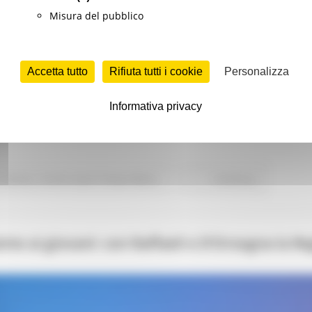
Misura del pubblico
Accetta tutto
Rifiuta tutti i cookie
Personalizza
n la grande
Festa Nazionale della Befana di Urbania
, nat
iocolieri, laboratori, giochi, mercatini in un viaggio delle mer
Informativa privacy
Turismo
Turismo Sport Tempo libero
Continua..
eme ai giovani: con Raffaeli e D’Orsogna la R