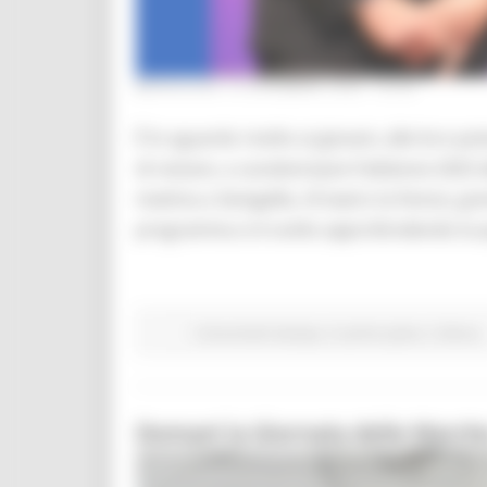
MERCOLEDÌ 10 DICEMBRE 2025 16:29
È lo sguardo rivolto ai giovani, alle loro pot
di restare, a caratterizzare l’edizione 2025
mattina a Senigallia. Al teatro la Fenice, grem
programma si è svolto approfondendo la qu
Comunicati stampa
In primo piano
Cultura
Domani la Giornata delle Marche