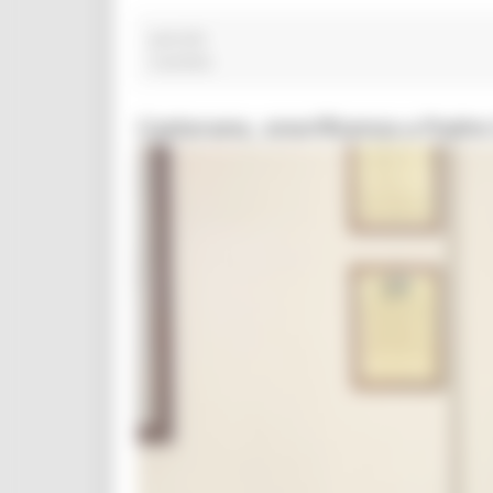
pascolo
4 post(s)
Castorano, onorificenza a Padre 