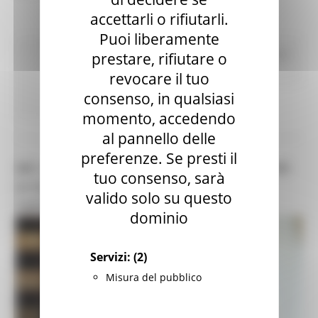
accettarli o rifiutarli.
Puoi liberamente
Comunicati stampa
In primo piano
Cultura
Enti Locali e
prestare, rifiutare o
PA
revocare il tuo
consenso, in qualsiasi
Continua..
momento, accedendo
al pannello delle
preferenze. Se presti il
MIC, GIULI FIRMA ACCORDO DI VALORIZZAZIONE
tuo consenso, sarà
DI VILLA BUONACCORSI CON ACQUAROLI E
valido solo su questo
TARTABINI
dominio
Servizi:
(2)
Misura del pubblico