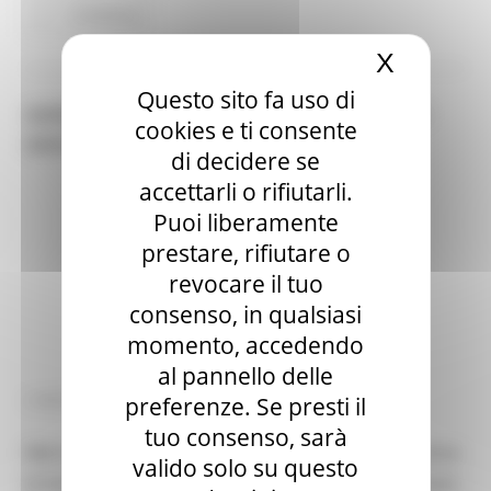
Continua..
X
Nascond
Questo sito fa uso di
GIORNATA DELLE MARCHE 2025 DEDICATA AI
cookies e ti consente
GIOVANI
di decidere se
accettarli o rifiutarli.
Puoi liberamente
prestare, rifiutare o
revocare il tuo
consenso, in qualsiasi
momento, accedendo
al pannello delle
preferenze. Se presti il
LUNEDÌ 8 DICEMBRE 2025 10:59
tuo consenso, sarà
Mercoledì 10 dicembre alle ore 10 al teatro La Fenice
valido solo su questo
di Senigallia dal titolo ‘Generazione Marche: i giovani