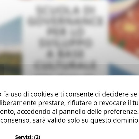
 fa uso di cookies e ti consente di decidere se 
i liberamente prestare, rifiutare o revocare il 
nto, accedendo al pannello delle preferenze. S
consenso, sarà valido solo su questo dominio
 concorrere all’assegnazione di borse di studio
Servizi:
(2)