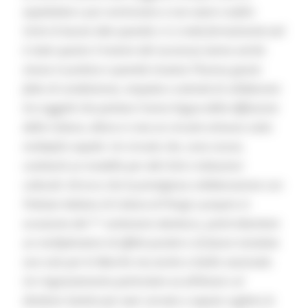
aspettative e poi cominciano a non avere confini.
Certo le buone idee quando ci si crede fermamente (ed
è stato questo il motore del successo) vanno anche
messe in pratica e quando trovano l’humus giusto
fatto di condivisione, empatia e volontà di collaborare
tra soggetti che parlano l’unica lingua della diffusione
della Cultura, allora si crea un circuito virtuoso sotto
molteplici aspetti. Un circuito che, sono sicura,
costituirà un modello per altri Enti e Istituzioni
culturali. Ed ecco che la prestigiosa collaborazione con
l’Istituto Italiano di Cultura di Parigi e proprio in
occasione del 7° centenario dantesco, potrà diventare
un moltiplicatore di effetti positivi e di future iniziative
non solo per le Marche ma anche a livello nazionale.
Un ringraziamento particolare va all’Amat e al
direttore Santini per aver cercato e saputo cogliere le