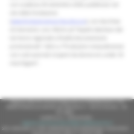
con scadenza 30 settembre 2020, pubblicato nel
sito della Fondazione
(
www.fondazionemarchecultura.it
), con due linee
di intervento: uno riferito ad “Aspetti identitari del
territorio regionale e finalità documentarie
promozionali”, l’altro a “Produzioni cineaudiovisive
con ruoli autoriali ricoperti da donne e/o under 35
marchigiani”.
Regione Marche Giunta Regionale (CF 80008630420 P.IVA
00481070423) via Gentile da Fabriano, 9 - 60125 Ancona - tel.
071.8061
casella p.e.c. istituzionale :
regione.marche.protocollogiunta@emarche.it
Sito realizzato su CMS DotNetNuke by DotNetNuke Corporation
Autorizzazione SIAE n° 1225/I/1298