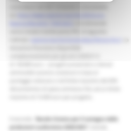
concludano nel 2021 (il bando è consultabile
su:
https://www.regione.marche.it/Entra-in-
Regione/Bandi/id_7590/3653
) e le domande
vanno inviate tramite posta PEC al seguente
indirizzo:
regione.marche.funzionebac@emarche.it
. La
dotazione finanziaria disponibile
complessivamente per gli anni 2020/21 è
di 138.884 euro . I progetti presentati e ritenuti
ammissibili saranno sostenuti in base al
punteggio ottenuto e nel limite massimo del 60%
del preventivo di spesa ammesso fino ad un limite
massimo di 15.000 euro per progetto.
Il secondo, “
Bando Cinema per il sostegno delle
produzioni audiovisive 2020/2021
” intende