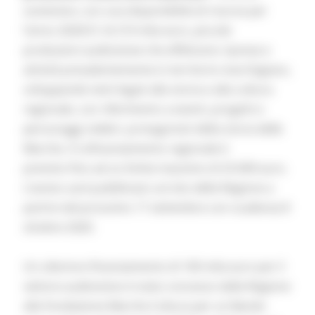
sostenere, con una disponibilità di risorse per
l’anno 2020/21 di 210 mila euro, piccole
produzioni audiovisive che effettuino riprese e
attività prevalentemente in territorio marchigiano,
sviluppando temi legati alla storia e alla cultura
regionale, con riferimento a eventi, progetti e
personaggi celebri, protagonisti della storia delle
Marche. Il cofinanziamento regionale è
previsto fino ad un limite massimo di 25.000 euro.
L’avviso sarà pubblicato sul sito della Regione a
partire dal prossimo 17 settembre con scadenza 8
ottobre 2020.
Un ulteriore finanziamento di 100 mila euro per il
settore audiovisivo è stato concesso dalla Regione
alla Fondazione Marche Cultura per un Bando