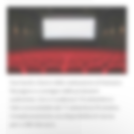
Due bandi a favore della realizzazione di Festival e
Rassegne e a sostegno delle produzioni
audiovisive. Uno in scadenza il 18 settembre e
l’altro (consultabile dal 17 settembre) l’8 ottobre.
Complessivamente una disponibilità di risorse
pari a 348 mila euro.