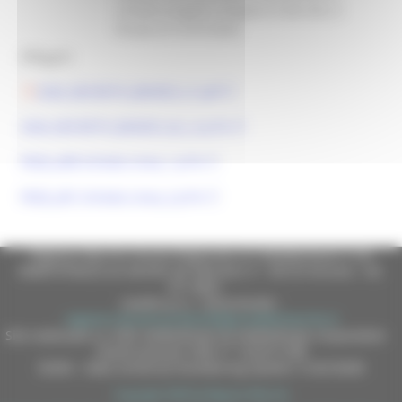
schede progetto allegate al decreto, è
fissata al 31/07/2026.
Allegati:
2026_DECRETO_BANDO_v1.pdf
2026_DECRETO_BANDO_ALL_A.p7m
FR28_allB-Scheda Linea_1.p7m
FR28_allC-Scheda Linea_2.p7m
Regione Marche Giunta Regionale (CF 80008630420 P.IVA
00481070423) via Gentile da Fabriano, 9 - 60125 Ancona - tel.
071.8061
casella p.e.c. istituzionale :
regione.marche.protocollogiunta@emarche.it
Sito realizzato su CMS DotNetNuke by DotNetNuke Corporation
Autorizzazione SIAE n° 1225/I/1298
DUNS - Data Universal Numbering System: 514216030
Copyright 2026 by Regione Marche