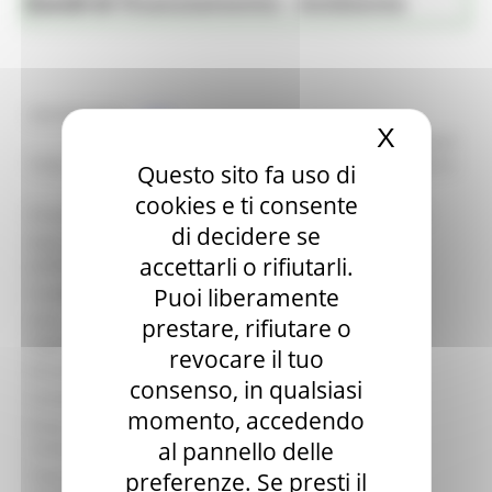
Bandi di finanziamento - Ambiente
Ambiente
identificativo :
26413
X
Nascond
DGR n 430/2026 Avviso pubblico contributi
Titolo:
anno 2028 - interventi per il Servizio Idrico
Questo sito fa uso di
Integrato – Beneficiari EGATO
cookies e ti consente
Procedura:
Bando per la concessione di contributi
di decidere se
Data di
10/06/2026
accettarli o rifiutarli.
pubblicazione:
Puoi liberamente
Scadenza:
31/07/2026
Area
DIPARTIMENTO INFRASTRUTTURE E
prestare, rifiutare o
organizzativa:
TERRITORIO
revocare il tuo
Struttura:
Direzione Ambiente e risorse idriche
consenso, in qualsiasi
Contatto:
SERENA VECCHIOTTI
momento, accedendo
Email
serena.vecchiotti@regione.marche.it
al pannello delle
contatto:
Telefono
preferenze. Se presti il
07342212212