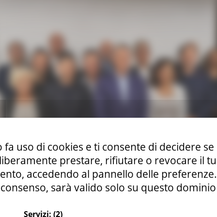
 fa uso di cookies e ti consente di decidere se 
i liberamente prestare, rifiutare o revocare il 
nto, accedendo al pannello delle preferenze. S
consenso, sarà valido solo su questo dominio
Servizi:
(2)