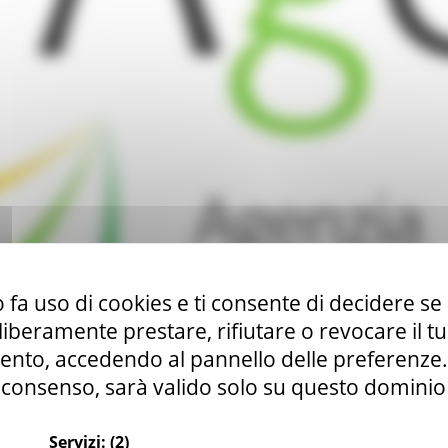
 fa uso di cookies e ti consente di decidere se 
i liberamente prestare, rifiutare o revocare il 
nto, accedendo al pannello delle preferenze. S
consenso, sarà valido solo su questo dominio
Servizi:
(2)