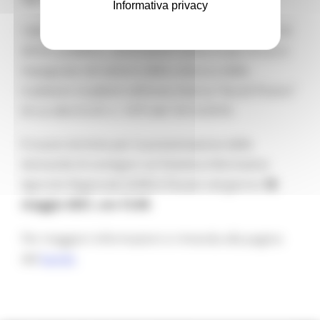
Informativa privacy
I destinatari del bando sono Enti locali, altri Enti di
diritto pubblico, associazioni senza scopo di lucro
impegnate nel settore della cultura e delle
tradizioni ricadenti nell’area interna “Ascoli Piceno”
di cui alla D.G.R. n. 1675 del 10/12/2018.
Il nuovo termine per la presentazione delle
domande di sostegno sul Sistema Informativo
Agricolo Regionale (SIAR) è fissato nel giorno
18
maggio 2021, ore 13.00
.
Per maggiori informazioni si rimanda alla pagina
del
bando