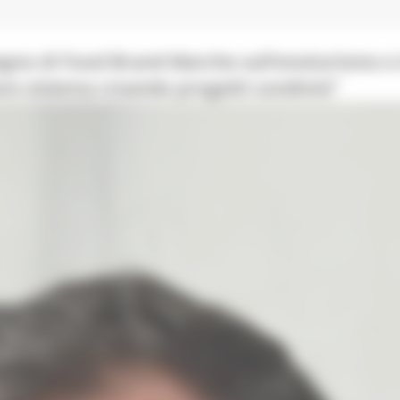
vegno di Food Brand Marche sull’enoturismo e 
are sistema creando progetti condivisi”