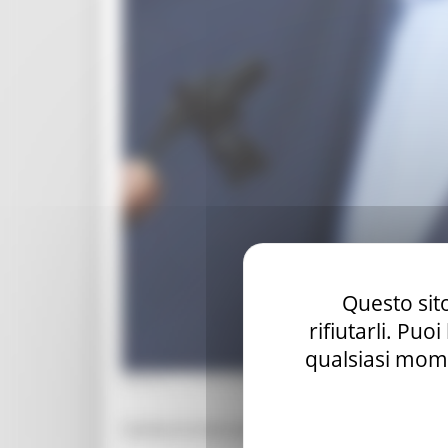
Questo sito
rifiutarli. Puo
qualsiasi mome
SABATO 13 NOVEMBRE 2021 09:40
Carloni è intervenuto, a Urbania, al conve