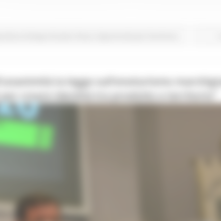
icoltura Sviluppo Rurale e Pesca
Opportunità per il territorio
ll’unanimità la legge sull’enoturismo marchig
i per creare identità tra prodotto e territorio”