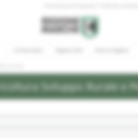
|
Amministrazione Trasparente
Profilo del committen
In Primo Piano
Regione Utile
Entra in Regione
ews ed eventi
icoltura Sviluppo Rurale e P