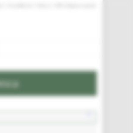
|
|
|
te
ProcediMarche
Rubrica
URP: la Regione risponde
esca