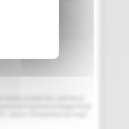
ualità 2021
 il bando annualità 2021, sulla base di
 generali del Programma di Sviluppo Rurale
PEI – Azione 2 “Finanziamento dei Gruppi