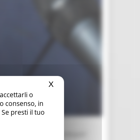
X
Nascondi il banner dei c
accettarli o
tuo consenso, in
e presti il tuo
ito della “due giorni”
Segugi del gusto"