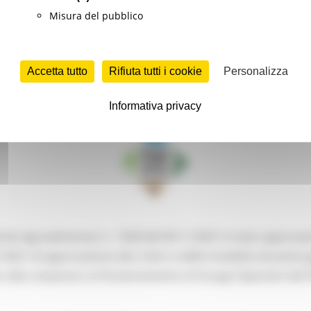
Misura del pubblico
ra Sviluppo Rurale e Pesca
Continua..
Accetta tutto
Rifiuta tutti i cookie
Personalizza
Informativa privacy
 - “Finanziamento dei Gruppi Operativi”, ann
tiche Agroalimentari n. 1028 del 05/11/2021 è stato approvato
2021 di approvazione dei criteri e delle modalità attuative
 alla creazione e al funzionamento di Gruppi Operativi del 