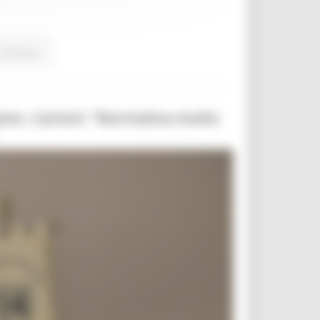
Continua..
iano. Carloni: “Normativa molto