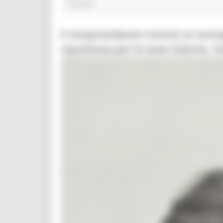
2 post(s)
Il vicepresidente Carloni al con
ripartenza per le aree interne. F