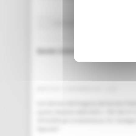
Comunicati stampa
In primo piano
Agricoltu
Bando Sottomisura 16.1 Azione 2
MERCOLEDÌ 10 NOVEMBRE 2021 14:56
Con Decreto del Dirigente del Servizio Poli
quanto disposto dalla DGR n. 1301 del 3/11/
2014/2020 per la Sottomisura 16.1 Sostegno
Operativi”.