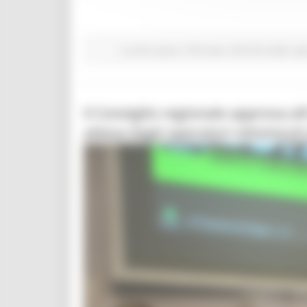
In primo piano
PSR news
PSR 2014-2020
Agr
Il Consiglio regionale approva a
attesa dagli operatori vitivinicol