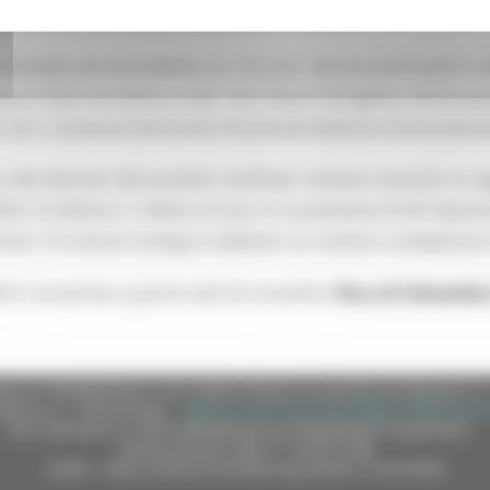
rtato al riconoscimento di alcun distretto.
stanziale dal precedente se non per alcune precisazioni uti
e in fase istruttoria e per una meno stringente declinazio
a con i contenuti dei bandi ministeriali dedicati al finanziamen
to dei distretti dei prodotti certificati restano invariati: la
fari di almeno 5 milioni di euro e la presenza di 60 impre
lmeno 15 comuni contigui e abbiano un numero complessivo d
R è consentita a partire dal 26 novembre
fino al 9 dicembre
e (CF 80008630420 P.IVA 00481070423) via Gentile da Fabriano, 9 
ella p.e.c. istituzionale :
regione.marche.protocollogiunta@emarche
Sito realizzato su CMS DotNetNuke by DotNetNuke Corporation
Autorizzazione SIAE n° 1225/I/1298
DUNS - Data Universal Numbering System: 514216030