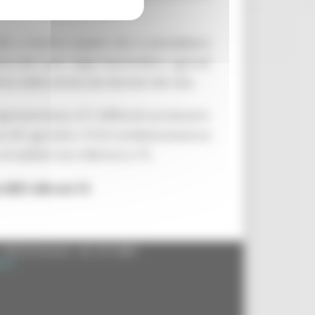
li a chiarire aspetti che si potrebbero
ne del ruolo degli imprenditori agricoli
to delle attività dei distretti del cibo.
 rappresentanza di 5 differenti produzioni
se (50 agricole e 10 di condizionamento)
i addetti non inferiore a 75.
 2021 alle ore 13
- 60125 Ancona - tel. 071.8061
.it