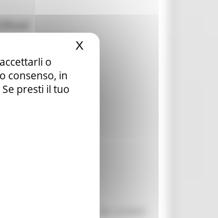
ificati
X
Nascondi il banner dei c
accettarli o
tuo consenso, in
e presti il tuo
noscimento dei distretti dei prodotti