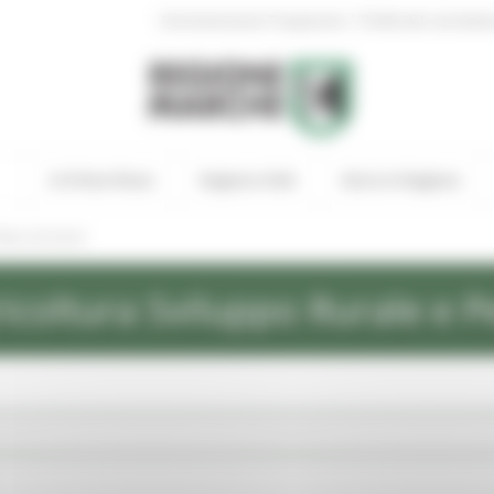
|
Amministrazione Trasparente
Profilo del committen
In Primo Piano
Regione Utile
Entra in Regione
ews ed eventi
icoltura Sviluppo Rurale e P