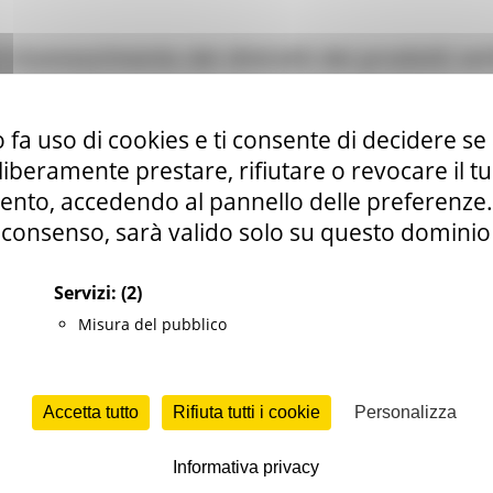
 riconoscimento dei distretti dei prodotti cert
ale e Pesca
20 views
Torna alle news
 fa uso di cookies e ti consente di decidere se 
i liberamente prestare, rifiutare o revocare il 
nto, accedendo al pannello delle preferenze. S
consenso, sarà valido solo su questo dominio
Servizi:
(2)
Misura del pubblico
Accetta tutto
Rifiuta tutti i cookie
Personalizza
Informativa privacy
embre
è stato pubblicato un secondo avviso per il rico