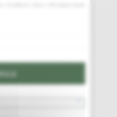
|
|
|
te
ProcediMarche
Rubrica
URP: la Regione risponde
esca