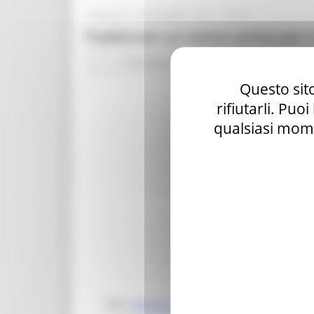
VENERDÌ 3 DICEMBRE 2021 14:48
Pubblicato un nuovo avviso per il
In primo piano
Agricoltura Sviluppo Rur
Questo sito
rifiutarli. Puo
qualsiasi mome
Con
decreto n. 121/DMC del 25 nov