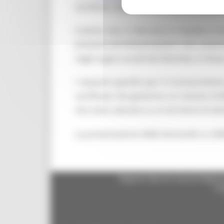
certificati, dopo che il primo non ha po
L’avviso non si discosta in maniera so
prestare ad interpretazioni non univoch
negli organi sociali del distretto, in line
I requisiti specifici per il riconoscimen
certificate che generino un volume d'af
che siano ubicate su un territorio di a
La presentazione delle domande su SIA
Regione Marche Giunta Regional
cas