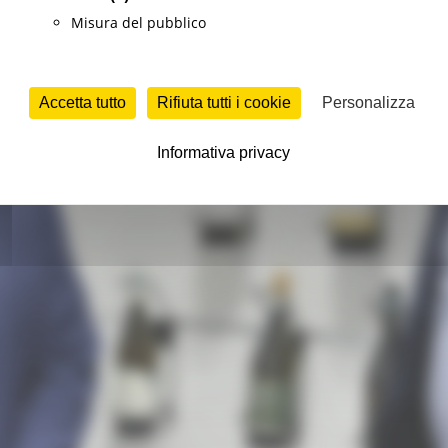
Misura del pubblico
Accetta tutto
Rifiuta tutti i cookie
Personalizza
Informativa privacy