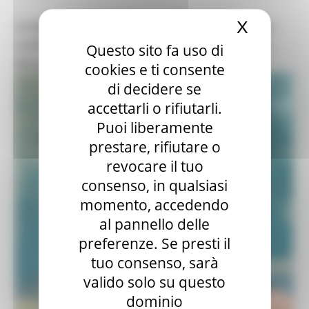
X
Nascond
LE MARCHE AL SALONE DEL LIBRO DI TORINO,
LATINI: "EVENTI CHE DANNO PRESTIGIO ALLA
Questo sito fa uso di
REGIONE"
cookies e ti consente
di decidere se
accettarli o rifiutarli.
Puoi liberamente
prestare, rifiutare o
revocare il tuo
consenso, in qualsiasi
momento, accedendo
al pannello delle
preferenze. Se presti il
tuo consenso, sarà
valido solo su questo
dominio