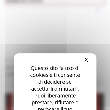
News ed eventi
Cultura
X
Nascond
MERCOLEDÌ 18 AGOSTO 2021 08:42
Questo sito fa uso di
FESTIVAL BAROCCO DELLE MARCHE - ALLE
ORIGINI DEL MELODRAMMA
cookies e ti consente
di decidere se
Cultura
32 views
Torna alle news
accettarli o rifiutarli.
Puoi liberamente
prestare, rifiutare o
revocare il tuo