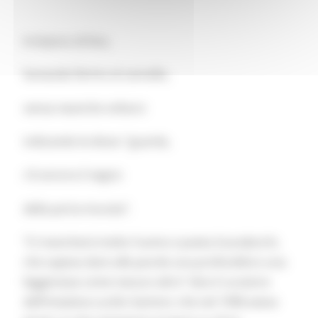
In bianco di lino,
fumando fermo al cancello,
senza neanche voltarsi
indicando le disse: “guarda,
c’è ancora il segno
della porta murata”.
“Ci mancherà molto l’uomo e poeta Scarabicchi,
che sapeva dare alle parole una profondità e una
leggerezza come nessun altro” dice il curatore
dell’iniziativa Lucilio Santoni, che nel 1998 aveva