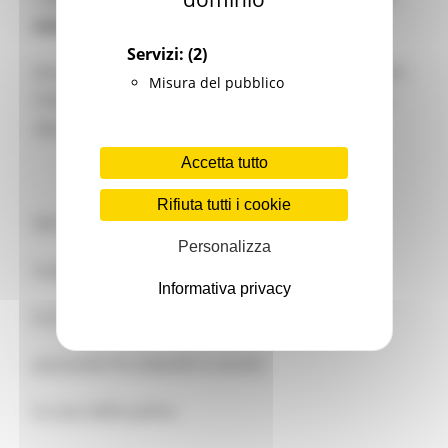
venerdì 30 aprile, alle ore 18.
Servizi:
(2)
Anconetano, Francesco Scarabicchi aveva vissuto
Misura del pubblico
l’infanzia a Grottammare, città che fa da sfondo
alla poesia intitolata “La porta murata”:
Accetta tutto
Rifiuta tutti i cookie
Nel luglio di un’estate tardiva,
Personalizza
lungo la costa, sotto il sole
Informativa privacy
la sosta fu assai breve,
passando fra oleandri e aiuole,
la casa delle palme.