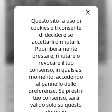
X
Nascond
Questo sito fa uso di
cookies e ti consente
di decidere se
accettarli o rifiutarli.
Puoi liberamente
prestare, rifiutare o
revocare il tuo
consenso, in qualsiasi
Le pagine Facebook “Esodi residenze digitali” e
momento, accedendo
“Città di Grottammare” organizzano un omaggio al
al pannello delle
poeta Francesco Scarabicchi, scomparso lo scorso
preferenze. Se presti il
22 aprile all’età di 70 anni. Era tra i più importanti
tuo consenso, sarà
poeti italiani degli ultimi anni.
valido solo su questo
dominio
L’appuntamento in diretta on line è fissato a per