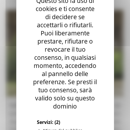
Questo sito fa uso di
cookies e ti consente
di decidere se
accettarli o rifiutarli.
Puoi liberamente
prestare, rifiutare o
revocare il tuo
consenso, in qualsiasi
momento, accedendo
al pannello delle
preferenze. Se presti il
tuo consenso, sarà
valido solo su questo
dominio
Nella giornata di ieri, accompagnato dal
presidente della Regione Marche, Francesco
Acquaroli, e dal sindaco di Potenza Picena, Noemi
Servizi:
(2)
Tartabini, il ministro della Cultura, Alessandro