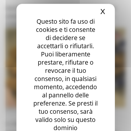
RICERCA E RACCOLTA DEL TARTUFO IN “ZONA
X
Nascond
ARANCIONE” ART.2 DPCM 03 NOVEMBRE 2020 -
Questo sito fa uso di
CHIARIMENTI
cookies e ti consente
di decidere se
accettarli o rifiutarli.
Puoi liberamente
prestare, rifiutare o
revocare il tuo
consenso, in qualsiasi
momento, accedendo
al pannello delle
preferenze. Se presti il
tuo consenso, sarà
MERCOLEDÌ 18 NOVEMBRE 2020 09:15
valido solo su questo
In riferimento all’
attività di ricerca e raccolta dei
dominio